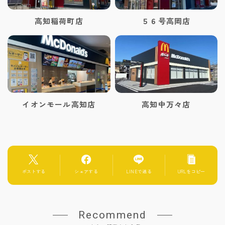
高知稲荷町店
５６号高岡店
イオンモール高知店
高知中万々店
ポストする
シェアする
LINEで送る
URLをコピー
Recommend