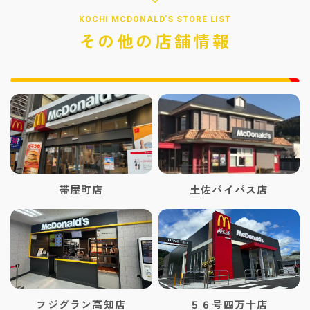
KOCHI MCDONALD'S STORE LIST
その他の店舗情報
帯屋町店
土佐バイパス店
フジグラン高知店
５６号四万十店