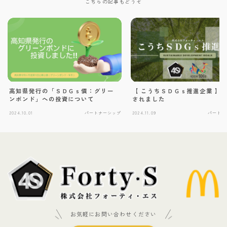
こちらの記事もどうぞ
【 こうちＳＤＧｓ推進企業 】
高知県発行の「ＳＤＧｓ債：グリー
されました
ンボンド」への投資について
2024.10.01
パートナーシップ
2024.11.09
パートナ
お気軽にお問い合わせください