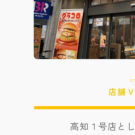
S
店舗
高知１号店と