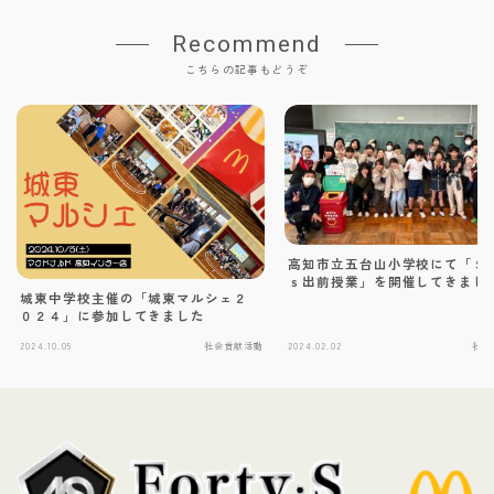
Recommend
こちらの記事もどうぞ
高知市立五台山小学校にて「Ｓ
ｓ出前授業」を開催してきまし
城東中学校主催の「城東マルシェ２
０２４」に参加してきました
2024.10.05
社会貢献活動
2024.02.02
社会