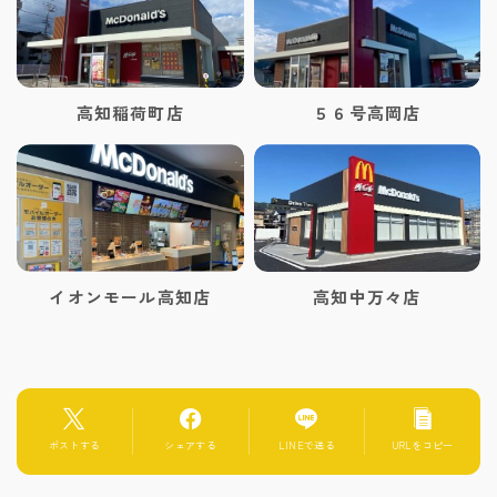
高知稲荷町店
５６号高岡店
イオンモール高知店
高知中万々店
ポストする
シェアする
LINEで送る
URLをコピー